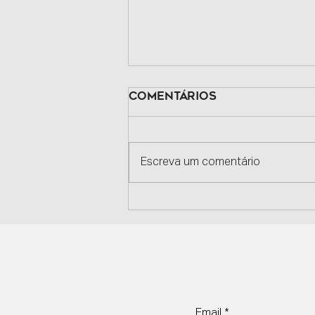
Comentários
Escreva um comentário
Movimento Plus Size
Brasileiro Conquista
o Mundo
Email
*