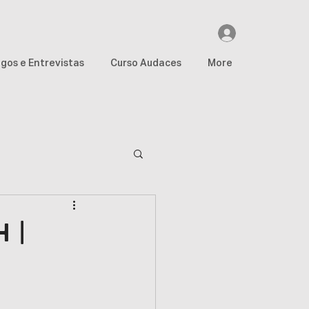
igos e Entrevistas
Curso Audaces
More
Global
 |
a PGNE
Globo