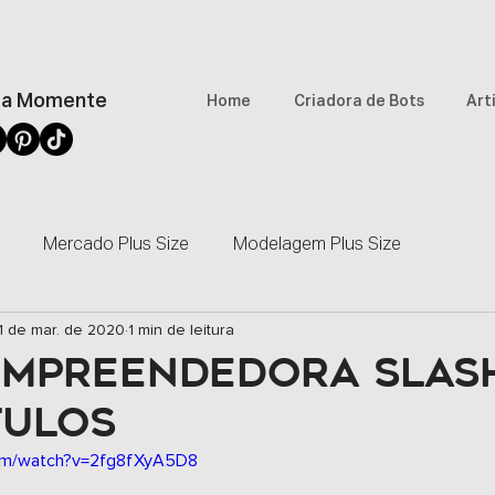
a Momente
Home
Criadora de Bots
Art
Mercado Plus Size
Modelagem Plus Size
1 de mar. de 2020
1 min de leitura
Artigos
Entrevistas
Reportagens
Imprensa
 EMPREENDEDORA SLASH
TULOS
Rede Mulher Empreendedora
Comunidade
Revist
com/watch?v=2fg8fXyA5D8