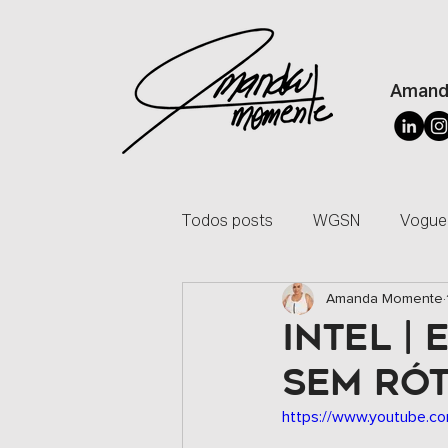
Amand
Todos posts
WGSN
Vogue
Amanda Momente
Licenciamento de Modelagem
INTEL |
SEM RÓ
Master Class
Colunista
https://www.youtube.