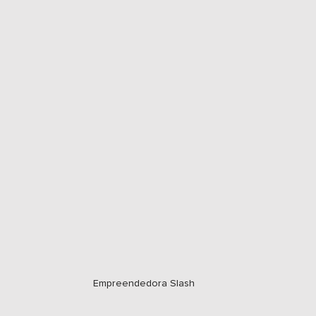
Costura Perfeita
Reality Show
Influenciadora
Cr
Debate
WonderCast
Jornal Estadão
Centauro
Empreendedora Slash