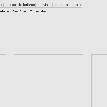
ize
empreendedorismo
entrevistas
tendencia plus size
elagem Plus Size
Entrevistas