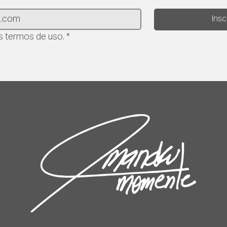
Ins
 termos de uso.
*