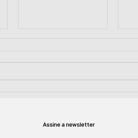
ARTIGO | COMO A
PIN
WONDER SIZE USA
E M
INTELIGÊNCIA
QUA
ARTIFICIAL PARA INOVAR
INT
NO PLUS SIZE
RES
Assine a newsletter