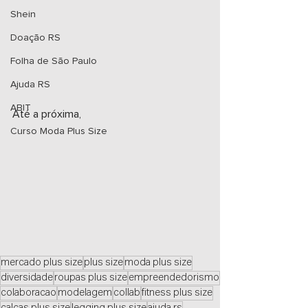
Shein
Doação RS
Folha de São Paulo
Ajuda RS
ABIT
Até a próxima, 
Curso Moda Plus Size
mercado plus size
plus size
moda plus size
diversidade
roupas plus size
empreendedorismo
colaboracao
modelagem
collab
fitness plus size
calças plus size
legging plus size
ajuda rs