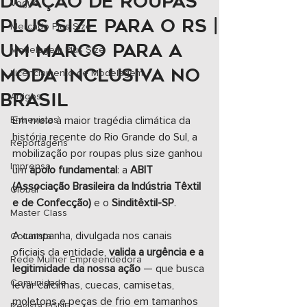
DOAÇÃO DE ROUPAS
Vogue
PLUS SIZE PARA O RS |
Mercado Plus Size
UM MARCO PARA A
Modelagem Plus Size
MODA INCLUSIVA NO
Licenciamento de Modelagem
BRASIL
Artigos
Entrevistas
Em meio à maior tragédia climática da 
história recente do Rio Grande do Sul, a 
Reportagens
mobilização por roupas plus size ganhou 
Imprensa
um 
apoio fundamental
: a 
ABIT 
(Associação Brasileira da Indústria Têxtil 
Global
e de Confecção)
 e o 
Sinditêxtil-SP
.
Master Class
A campanha, divulgada nos canais 
Colunista
oficiais da entidade, 
valida a urgência e a 
Rede Mulher Empreendedora
legitimidade da nossa ação
 — que busca 
Comunidade
levar calcinhas, cuecas, camisetas, 
moletons e peças de frio em tamanhos 
Revista PGNE