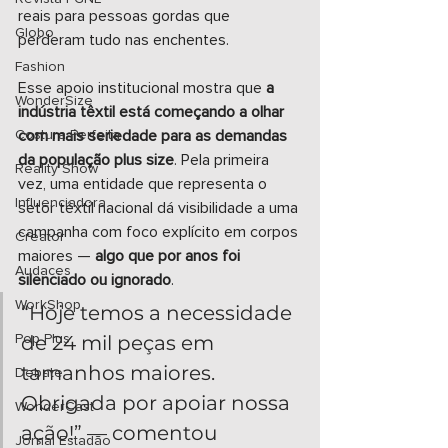
reais para pessoas gordas que 
Globo
perderam tudo nas enchentes.
Fashion
Esse apoio institucional mostra que 
a 
WonderSize
indústria têxtil está começando a olhar 
Costura Perfeita
com mais seriedade para as demandas 
da população plus size
. Pela primeira 
Reality Show
vez, uma entidade que representa o 
Influenciadora
setor têxtil nacional dá visibilidade a uma 
campanha com foco explícito em corpos 
Creator
maiores — 
algo que por anos foi 
Audaces
silenciado ou ignorado
.
WorkShop
“Hoje temos a necessidade 
de 24 mil peças em 
Pop Plus
tamanhos maiores. 
Debate
Obrigada por apoiar nossa 
WonderCast
ação!” — comentou 
Jornal Estadão