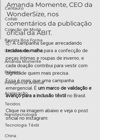
Amanda Momente, CEO da 
Centauro
WonderSize, nos 
Collab
comentários da publicação 
Coleção de Moda
oficial da ABIT.
Revista Boa Forma
📦 A campanha segue arrecadando 
tecidos de malha
 para a confecção de 
Uol Universa
peças íntimas e roupas de inverno, e 
Amanda Momente
cada doação contribui para vestir com 
Prêmios
dignidade quem mais precisa.
Essa é mais que uma campanha 
Inteligência Artificial
emergencial. É 
um marco de validação e 
Aceleração
avanço para a inclusão têxtil
 no Brasil.
Tecidos
Clique na imagem abaixo e veja o post 
Nanotecnologia
oficial no instagram:
Tecnologia Têxtil
China