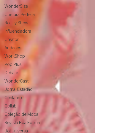
WonderSize
Costura Perfeita
Reality Show
Influenciadora
Creator
Audaces
WorkShop
Pop Plus
Debate
WonderCast
Jornal Estadão
Centauro
Collab
Coleção de Moda
Revista Boa Forma
Uol Universa