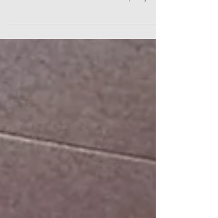
A Wonder Size está revolucionando a moda plus
size com inteligência artificial. Neste artigo,
Amanda Momente compartilha cinco aplicações
práticas que aliam tecnologia, inclusão e
performance.