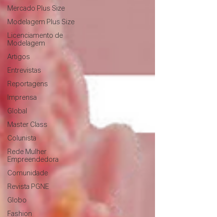
Mercado Plus Size
Modelagem Plus Size
Licenciamento de
Modelagem
Artigos
Entrevistas
Reportagens
Imprensa
Global
Master Class
Colunista
Rede Mulher
Empreendedora
Comunidade
Revista PGNE
Globo
Fashion