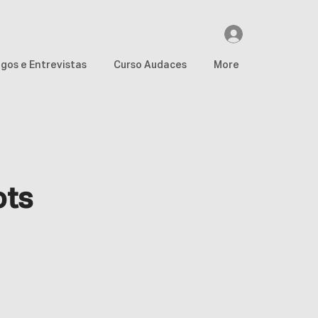
igos e Entrevistas
Curso Audaces
More
ots