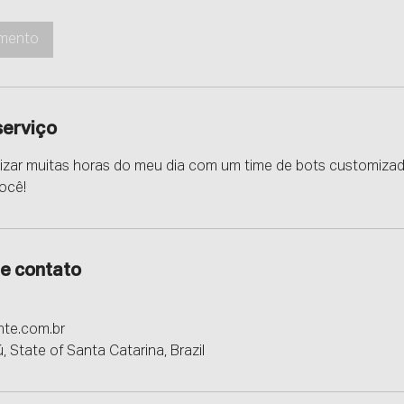
amento
serviço
zar muitas horas do meu dia com um time de bots customiza
você!
e contato
e.com.br
 State of Santa Catarina, Brazil