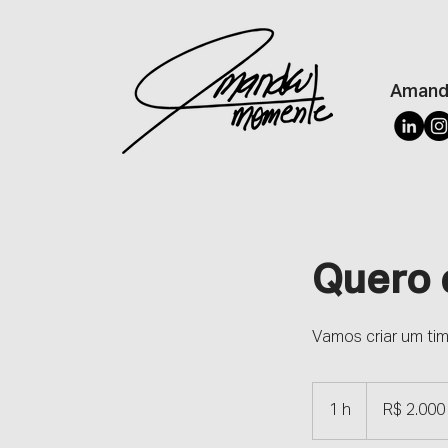
Amand
Quero 
Vamos criar um tim
2.000
Reais
1 h
1
R$ 2.000
brasileiros