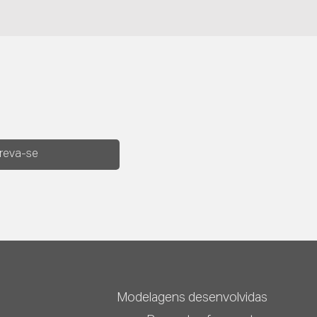
creva-se
Modelagens desenvolvidas