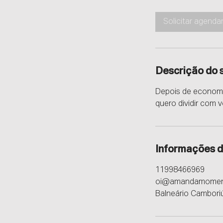
Solicitar agend
Descrição do 
Depois de economi
quero dividir com 
Informações d
11998466969
oi@amandamoment
Balneário Camboriú,