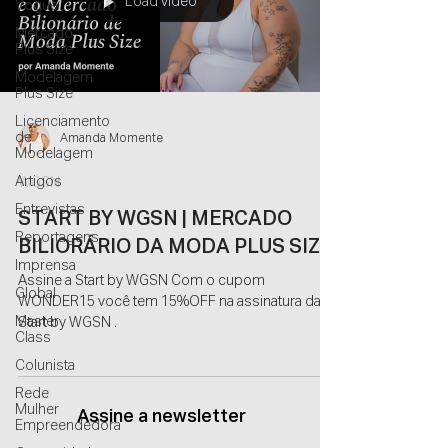
Load video
Vogue
Mercado
Plus Size
Modelagem
Plus Size
Licenciamento
de
Amanda Momente
Modelagem
Artigos
WGSN
Entrevistas
START BY WGSN | MERCADO
Reportagens
BILIORÁRIO DA MODA PLUS SIZE
Imprensa
Assine a Start by WGSN Com o cupom
Global
WONDER15 você tem 15%OFF na assinatura da
Master
Start by WGSN .
Class
Colunista
Rede
Mulher
Assine a newsletter
Empreendedora