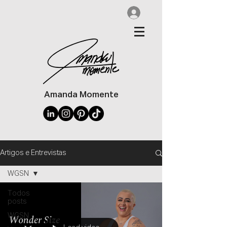
Amanda Momente
Artigos e Entrevistas
WGSN
Todos
posts
WGSN