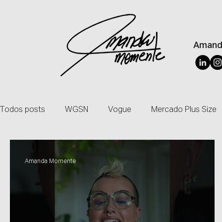
Amand
Todos posts
WGSN
Vogue
Mercado Plus Size
Imprensa
Global
Master Class
Colunista
Amanda Momente
Costura Perfeita
Reality Show
Influenciadora