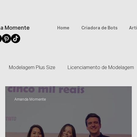
a Momente
Home
Criadora de Bots
Art
Modelagem Plus Size
Licenciamento de Modelagem
Rede Mulher Empreendedora
Comunidade
Revis
Amanda Momente
Creator
Audaces
WorkShop
Pop Plus