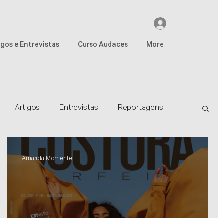
igos e Entrevistas
Curso Audaces
More
Artigos
Entrevistas
Reportagens
ta PGNE
Globo
Fashion
WonderSize
Amanda Momente
Debate
WonderCast
Jornal Estadão