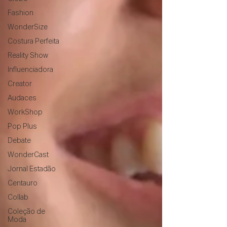
Fashion
WonderSize
Costura Perfeita
Reality Show
Influenciadora
Creator
Audaces
WorkShop
Pop Plus
Debate
WonderCast
Jornal Estadão
Centauro
Collab
Coleção de
Moda