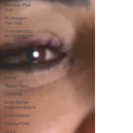
Mercado Plus
Size
Modelagem
Plus Size
Licenciamento
de Modelagem
Artigos
Entrevistas
Reportagens
Imprensa
Global
Master Class
Colunista
Rede Mulher
Empreendedora
Comunidade
Revista PGNE
Globo