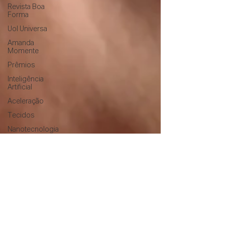
Revista Boa
Forma
Uol Universa
Amanda
Momente
Prêmios
Inteligência
Artificial
Aceleração
Tecidos
Nanotecnologia
Tecnologia
Têxtil
China
Shein
Doação RS
Folha de São
Paulo