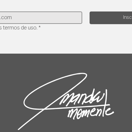
Ins
 termos de uso.
*