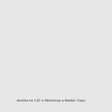
Costura Perfeita
Reality Show
Influenciadora
Cr
Debate
WonderCast
Jornal Estadão
Centauro
Assista no 1:20 o Workshop a Master Class