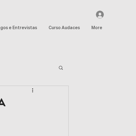
igos e Entrevistas
Curso Audaces
More
Global
A
a PGNE
Globo