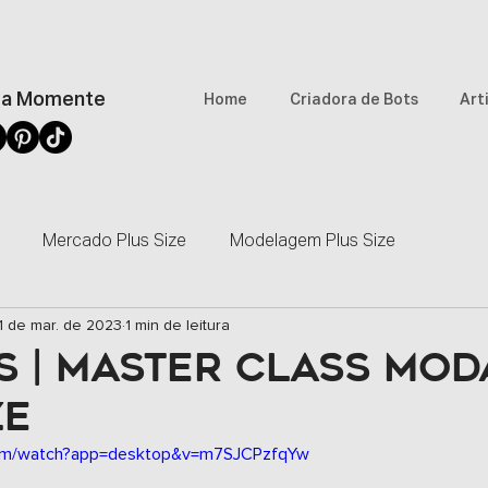
a Momente
Home
Criadora de Bots
Art
Mercado Plus Size
Modelagem Plus Size
1 de mar. de 2023
1 min de leitura
Artigos
Entrevistas
Reportagens
Imprensa
 | MASTER CLASS MOD
ZE
Rede Mulher Empreendedora
Comunidade
Revist
com/watch?app=desktop&v=m7SJCPzfqYw