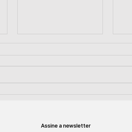
PINTEREST, DIVERSIDADE
AUD
E MODA PLUS SIZE:
CUR
QUANDO A PARCERIA É
SIZ
INTENCIONAL, O
GEN
RESULTADO É INOVAÇÃO
Assine a newsletter