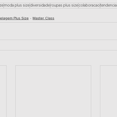
ize
moda plus size
diversidade
roupas plus size
colaboracao
tendencia
elagem Plus Size
Master Class