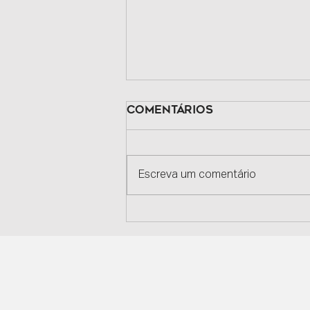
Comentários
Escreva um comentário
ARTIGO | COMO A
WONDER SIZE USA
INTELIGÊNCIA
ARTIFICIAL PARA INOVAR
NO PLUS SIZE