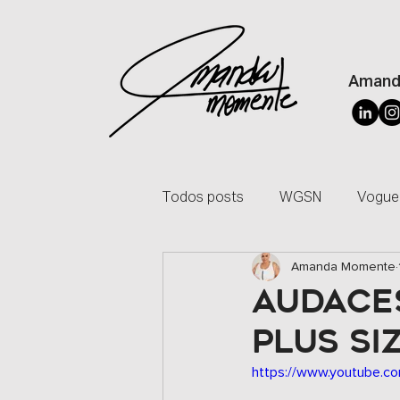
Amand
Todos posts
WGSN
Vogue
Amanda Momente
Licenciamento de Modelagem
AUDACES
PLUS SI
Master Class
Colunista
https://www.youtube.